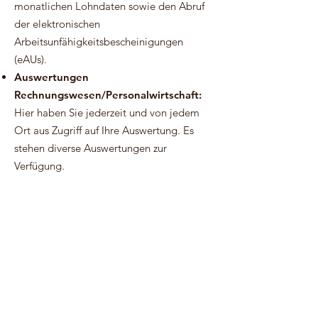
monatlichen Lohndaten sowie den Abruf
der elektronischen
Arbeitsunfähigkeitsbescheinigungen
(eAUs).
Auswertungen
Rechnungswesen/Personalwirtschaft:
Hier haben Sie jederzeit und von jedem
Ort aus Zugriff auf Ihre Auswertung. Es
stehen diverse Auswertungen zur
Verfügung.
Kassenbuch:
Mit dem Kassenbuch
können Sie bis zu 99 Kassen manuell
führen. Von der Erfassung bis zum
Zählprotokoll ist der Prozess komplett
abgebildet.
Auftragswesen:
Alle Verkaufsbelege
schnell und GoBD-konform erstellen.